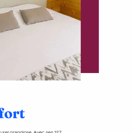
fort
urel grandiose. Avec ses 127