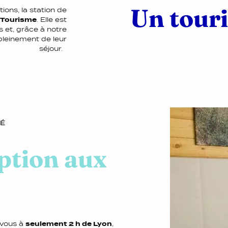
Un touri
tions, la station de
é Tourisme
. Elle est
 et, grâce à notre
 pleinement de leur
séjour.
TÉ
eption aux
-vous à
seulement 2 h de Lyon
,