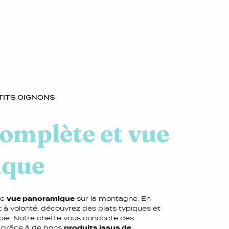
TITS OIGNONS
omplète et vue
ique
ne
vue panoramique
sur la montagne. En
et à volonté, découvrez des plats typiques et
voie. Notre cheffe vous concocte des
e, grâce à de bons
produits issus de