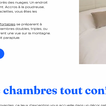
rès des nuages. Un endroit
nt. Accros à la poudreuse,
lettes, vous êtes les
fortables
se préparent à
hambres doubles, triples, ou
rent une vue sur la montagne.
t parapluie.
 chambres tout con
yardes, ce lieux d'exception vous accueille dans un décor nat