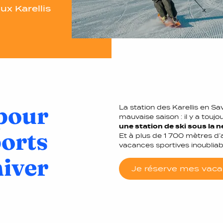
ux Karellis
 pour
La station des Karellis en Sa
mauvaise saison : il y a toujo
une station de ski sous la n
ports
Et à plus de 1 700 mètres d’
vacances sportives inoubliab
hiver
Je réserve mes vaca