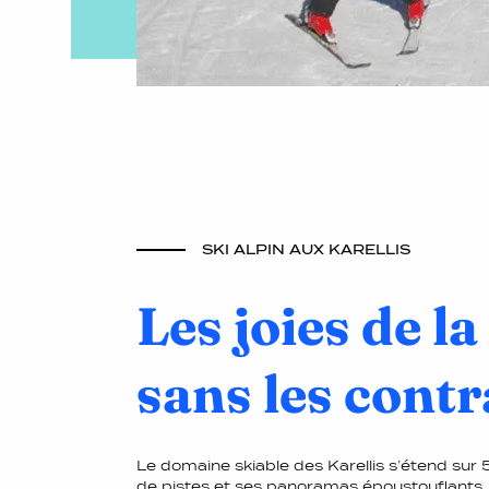
SKI ALPIN AUX KARELLIS
Les joies de la
sans les contr
Le domaine skiable des Karellis s’étend sur
de pistes et ses panoramas époustouflants, c