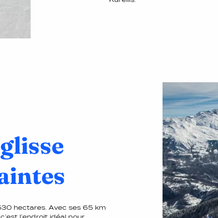
 glisse
aintes
 530 hectares. Avec ses 65 km
’est l’endroit idéal pour