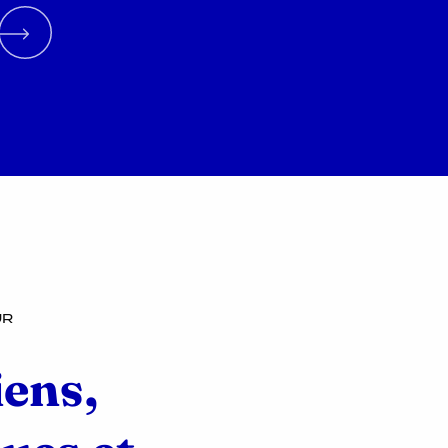
UR
iens,