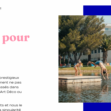
!
 pour
prestigieux
ment ne pas
assés dans
 Art Déco ou
nts et nous le
a singularité