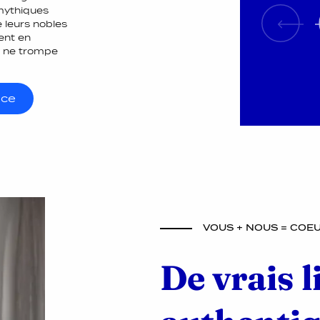
mythiques
 leurs nobles
lent en
i ne trompe
nce
VOUS + NOUS = COE
De vrais l