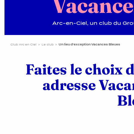
Vacance
Arc-en-Ciel, un club du G
Club Arc en Ciel
Le club
Un lieu d’exception Vacances Bleues
Faites le choix 
adresse Vaca
Bl