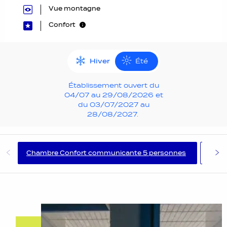
Vue montagne
Confort
Hiver
Été
Établissement ouvert du
04/07 au 29/08/2026 et
du 03/07/2027 au
28/08/2027.
Chambre Confort communicante 5 personnes
Cham