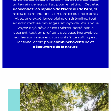
un terrain de jeu parfait pour le rafting ! Cet été,
descendez les rapides de l’Isère ou de l’Arc
, au
milieu des montagnes. En famille ou entre amis,
vivez une expérience pleine d’adrénaline, tout
en admirant les paysages savoyards. Vous vous
voyez déjà dévaler les rivières, porté par le
courant, tout en profitant des vues incroyables
sur les sommets environnants ? Le rafting est
l’activité idéale pour
combiner aventure et
découverte de la nature
.