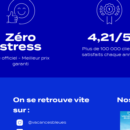
Zéro
4,21/
stress
Plus de 100 000 clie
satisfaits chaque an
 officiel - Meilleur prix
garanti
On se retrouve vite
No
sur :
@vacancesbleues