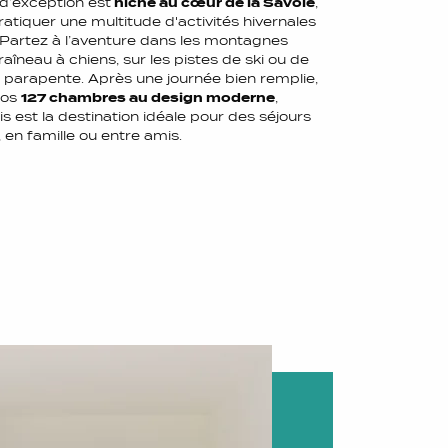
u d’exception est
niché au cœur de la Savoie
,
pratiquer une multitude d'activités hivernales
. Partez à l’aventure dans les montagnes
raîneau à chiens, sur les pistes de ski ou de
 parapente. Après une journée bien remplie,
nos
127 chambres au design moderne
,
is est la destination idéale pour des séjours
en famille ou entre amis.