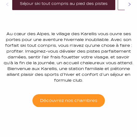
Séjour ski tout compris au pied des pistes
Gliss
Au cœur des Alpes, le village des Karellis vous ouvre ses
portes pour une aventure hivernale inoubliable. Avec son
forfait ski tout compris, vous n'avez qu'une chose à faire :
profiter. Imaginez-vous dévaler des pistes parfaitement
damées, sentir l'air frais fouetter votre visage, et savoir
qu'à la fin de la journée, un accueil chaleureux vous attend.
Bienvenue aux Karellis, une station familiale et piétonne
alliant plaisir des sports d’hiver et confort d’un séjour en
formule club.
Découvrez nos chambres