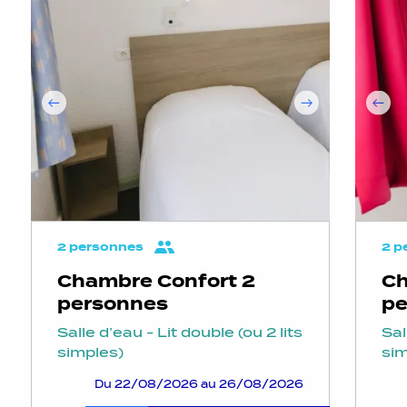
2 personnes
2 p
Chambre Confort 2
Ch
personnes
pe
Salle d’eau - Lit double (ou 2 lits
Sal
simples)
sim
Du 22/08/2026 au 26/08/2026