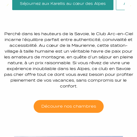
Séjournez aux Karellis au cœur des Alpes
Arc en 
Perché dans les hauteurs de la Savoie, le Club Arc-en-Ciel
incarne l’équilibre parfait entre authenticité, convivialité et
accessibilité. Au cœur de la Maurienne, cette station-
village à taille humaine est un véritable havre de paix pour
les amateurs de montagne, en quête d’un séjour en pleine
nature, à un prix raisonnable. Si vous rêvez de vivre une
expérience inoubliable dans les Alpes, ce club en Savoie
pas cher offre tout ce dont vous avez besoin pour profiter
pleinement de vos vacances, sans compromis sur le
confort.
Découvre nos chambres