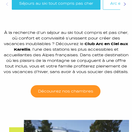
Séjours au ski tout compris pas cher
Arc en Ciel
À la recherche d’un séjour au ski tout compris et pas cher,
où confort et convivialité s’unissent pour créer des
vacances inoubliables ? Découvrez le
Club Arc en Ciel aux
Karellis
, l'une des stations les plus accessibles et
accueillantes des Alpes françaises. Dans cette destination
où les plaisirs de la montagne se conjuguent à une offre
tout inclus, vous et votre famille profiterez pleinement de
vos vacances d'hiver, sans avoir à vous soucier des détails.
Découvrez nos chambres