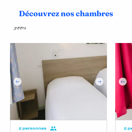
Découvrez nos chambres
;jhflfhl
2 personnes
2 p